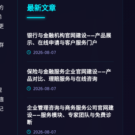
最新文章
的
希
更
银行与金融机构官网建设——产品展
通
示、在线申请与客户服务门户
群
2026-08-07
动
保险与金融服务企业官网建设——产
品对比、理赔服务与在线咨询
及
2026-08-07
视
趣
企业管理咨询与商务服务公司官网建
记
设——服务模块、专家团队与免费诊
展
断
2026-08-07