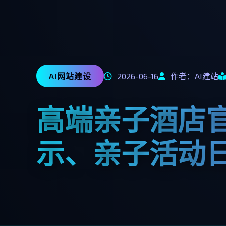
AI网站建设
2026-06-16
作者：AI建站
高端亲子酒店
示、亲子活动