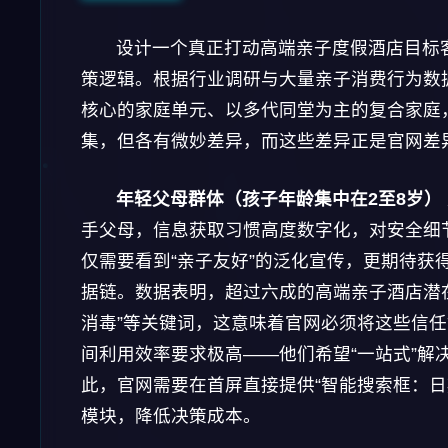
设计一个真正打动高端亲子度假酒店目标
策逻辑。根据行业调研与大量亲子消费行为数
核心的家庭单元、以多代同堂为主的复合家庭
集，但各有微妙差异，而这些差异正是官网差
年轻父母群体（孩子年龄集中在2至8岁）
手父母，信息获取习惯高度数字化，对安全细
仅需要看到“亲子友好”的泛化宣传，更期待获得
据链。数据表明，超过六成的高端亲子酒店潜在
消毒”等关键词，这意味着官网必须将这些信
间利用效率要求极高——他们希望“一站式”
此，官网需要在首屏直接提供“智能搜索框：日
模块，降低决策成本。