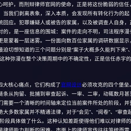
心呵护，而刑辩律师官网的使命，正是将这份脆弱的信任
。当我们剥离表象，深入本质，会发现所有转化行为的起
统回应。犯罪嫌疑人或被告的家属，以及被调查人自身，
对的，是一座信息的围城：案件的走向不明，司法程序漫
更是蒙着一层迷雾。一份面向数百位家属的调研数据显示
最迫切想知道的三个问题分别是“案子大概多久能判下来”
”。这种弥漫在整个决策周期中的不确定性，正是信任赤字
四大核心痛点，它们构成了
官网设计
必须攻克的四个堡垒
链条从拘留、批捕到审查起诉、一审、二审，动辄数月甚
们需要一个清晰的时间轴来定位当前案件所处的阶段，并
大多数家属并不精通法律，对于“会见”、“阅卷”、“审查
个阶段具体做了什么。这种认知差距使得他们难以对律师
是律师能力判断的困难。市面上的律师宣传往往笼统而雷