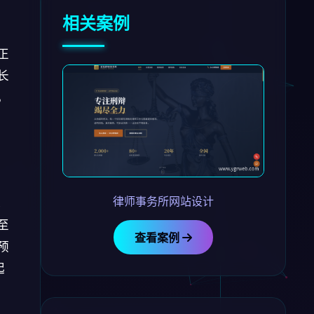
，
相关案例
正
长
，
、
的
律师事务所网站设计
。
至
查看案例
预
起
的