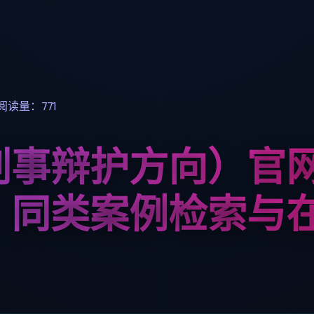
阅读量：771
刑事辩护方向）官
、同类案例检索与