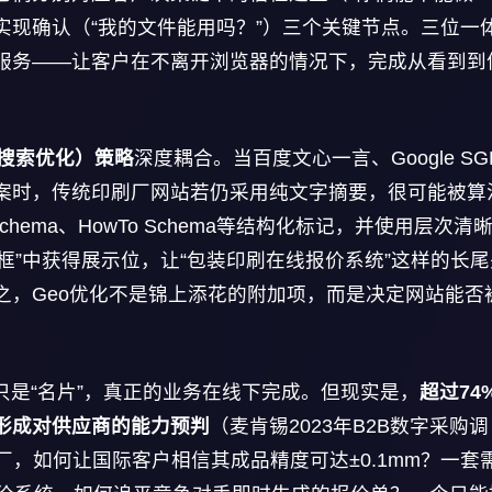
及实现确认（“我的文件能用吗？”）三个关键节点。三位一
服务——让客户在不离开浏览器的情况下，完成从看到到
式搜索优化）策略
深度耦合。当百度文心一言、Google SG
案时，传统印刷厂网站若仍采用纯文字摘要，很可能被算
 Schema、HowTo Schema等结构化标记，并使用层次清
摘要框”中获得展示位，让“包装印刷在线报价系统”这样的长
之，Geo优化不是锦上添花的附加项，而是决定网站能否
是“名片”，真正的业务在线下完成。但现实是，
超过74
形成对供应商的能力预判
（麦肯锡2023年B2B数字采购调
厂，如何让国际客户相信其成品精度可达±0.1mm？一套