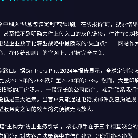
中键入“纸盒包装定制”或“印刷厂在线报价”时，搜索结
甚至找不到明确文件上传入口的灰色链接，往往在0.3
更是企业数字化转型战略中最隐蔽的“失血点”——网站作
命，在传统印刷厂的官网上几乎被完全辜负。
据Smithers Pira 2024年报告显示，全球定制包
从2019年的28%跃升至2024年的57%。然而，大量印
张模糊的厂房照片、一段冗长的公司简介，就是“联系我们
极低
是三大通病。当客户只能通过电话或邮件反复沟通规
型服务商之间的效率鸿沟便被无限放大。
墙”重构为“线上业务引擎”。核心抓手在于三个相互咬合
它们分别对应客户决策链中的信任建立（“你们能不能做