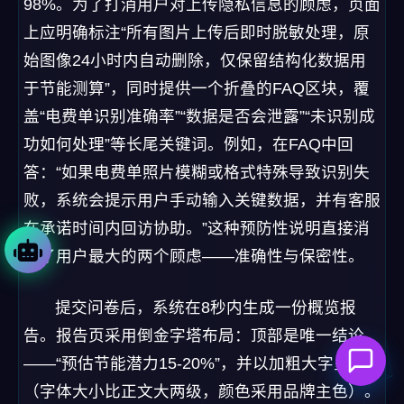
98%。为了打消用户对上传隐私信息的顾虑，页面
上应明确标注“所有图片上传后即时脱敏处理，原
始图像24小时内自动删除，仅保留结构化数据用
于节能测算”，同时提供一个折叠的FAQ区块，覆
盖“电费单识别准确率”“数据是否会泄露”“未识别成
功如何处理”等长尾关键词。例如，在FAQ中回
答：“如果电费单照片模糊或格式特殊导致识别失
败，系统会提示用户手动输入关键数据，并有客服
在承诺时间内回访协助。”这种预防性说明直接消
除了用户最大的两个顾虑——准确性与保密性。
提交问卷后，系统在8秒内生成一份概览报
告。报告页采用倒金字塔布局：顶部是唯一结论
——“预估节能潜力15-20%”，并以加粗大字呈现
（字体大小比正文大两级，颜色采用品牌主色）。