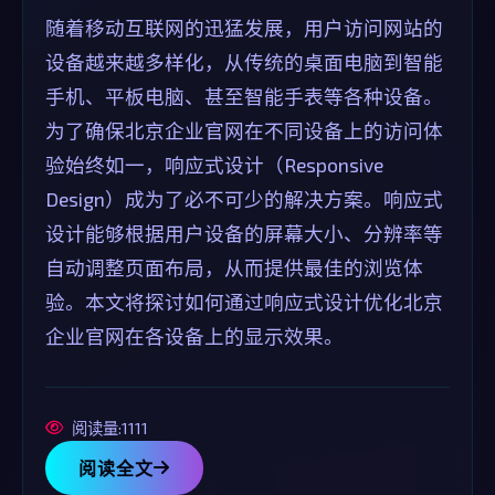
随着移动互联网的迅猛发展，用户访问网站的
设备越来越多样化，从传统的桌面电脑到智能
手机、平板电脑、甚至智能手表等各种设备。
为了确保北京企业官网在不同设备上的访问体
验始终如一，响应式设计（Responsive
Design）成为了必不可少的解决方案。响应式
设计能够根据用户设备的屏幕大小、分辨率等
自动调整页面布局，从而提供最佳的浏览体
验。本文将探讨如何通过响应式设计优化北京
企业官网在各设备上的显示效果。
阅读量:1111
阅读全文