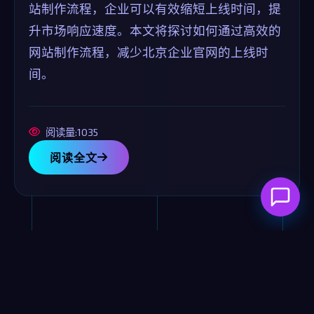
站制作流程，企业可以有效缩短上线时间，提
升市场响应速度。本文将探讨如何通过高效的
网站制作流程，减少北京企业官网的上线时
间。
阅读量:1035
阅读全文
«
1
2
...
187
188
189
190
191
192
193
...