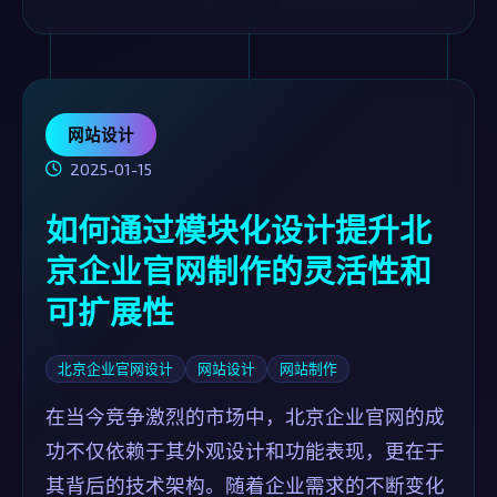
网站设计
2025-01-15
如何通过模块化设计提升北
京企业官网制作的灵活性和
可扩展性
北京企业官网设计
网站设计
网站制作
在当今竞争激烈的市场中，北京企业官网的成
功不仅依赖于其外观设计和功能表现，更在于
其背后的技术架构。随着企业需求的不断变化