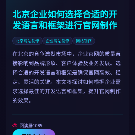
北京企业如何选择合适的开
发语言和框架进行官网制作
北京网站制作
企业网站制作
网站制作
在北京的竞争激烈市场中，企业官网的质量直
接影响到品牌形象、客户体验及业务发展。选
择合适的开发语言和框架是确保官网高效、稳
定、灵活的关键。本文将探讨如何根据企业需
求选择最佳的开发语言和框架，提升官网制作
的效果。
阅读量:1085