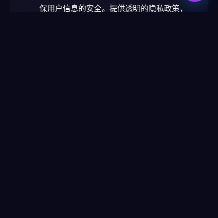
保用户信息的安全。提供透明的隐私政策，
让用户放心使用智能化服务。
合法合规
：确保网站符合国家关于个人数据
保护的法律法规，尤其是在北京这样的大城
市，用户对隐私保护尤为关注。
3. 持续优化与个性化服务
通过AI技术不断优化智能化功能，结合实时
数据分析，对网站内容和功能进行定期调整。根
据用户反馈和市场变化，不断提升用户体验和满
意度。
持续A/B测试
：进行不同版本的A/B测试，分
析用户行为，优化智能功能。
个性化服务的深度开发
：根据用户的特征提