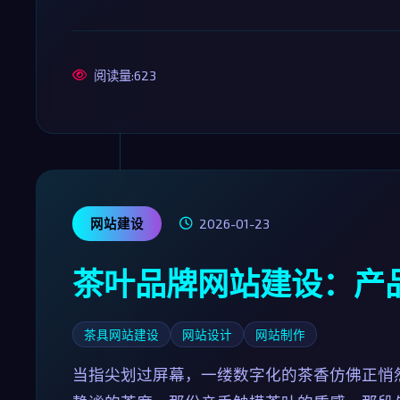
阅读量:623
网站建设
2026-01-23
茶叶品牌网站建设：产
茶具网站建设
网站设计
网站制作
当指尖划过屏幕，一缕数字化的茶香仿佛正悄