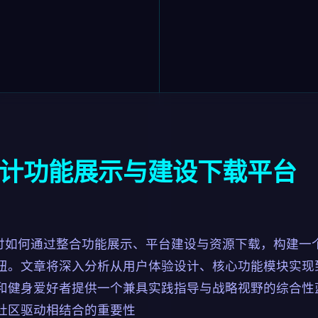
设计功能展示与建设下载平台
探讨如何通过整合功能展示、平台建设与资源下载，构建一
纽。文章将深入分析从用户体验设计、核心功能模块实现
和健身爱好者提供一个兼具实践指导与战略视野的综合性
社区驱动相结合的重要性