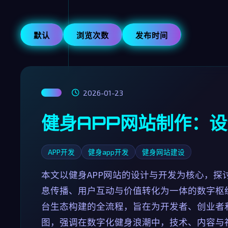
默认
浏览次数
发布时间
2026-01-23
健身APP网站制作：
APP开发
健身app开发
健身网站建设
本文以健身APP网站的设计与开发为核心，
息传播、用户互动与价值转化为一体的数字枢
台生态构建的全流程，旨在为开发者、创业者
图，强调在数字化健身浪潮中，技术、内容与