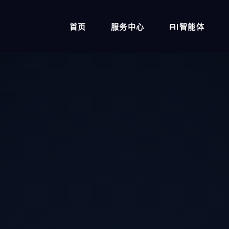
首页
服务中心
AI智能体