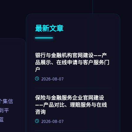
最新文章
银行与金融机构官网建设——产
品展示、在线申请与客户服务门
户
2026-08-07
保险与金融服务企业官网建设
个集信
——产品对比、理赔服务与在线
到平
咨询
蓝
2026-08-07