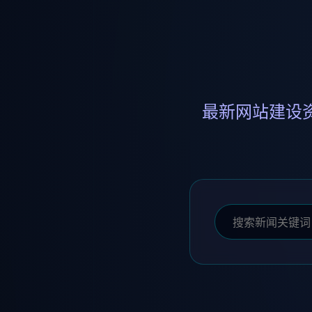
最新网站建设