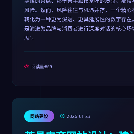
静谧的茶席、那份亲手触摸茶叶的质感、那段
风险。然而，风险往往与机遇并存，一个精心
转化为一种更为深邃、更具延展性的数字存在
是演进为品牌与消费者进行深度对话的核心场
席”。
阅读量:669
网站建设
2026-01-23