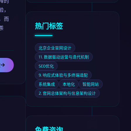
释的
验，
，而
热门标签
茶
北京企业官网设计
11. 数据驱动运营与迭代机制
文
SEO优化
9. 响应式体验与多终端适配
系统集成
本地化
智能网站
2. 官网总体架构与信息架构设计
免费咨询