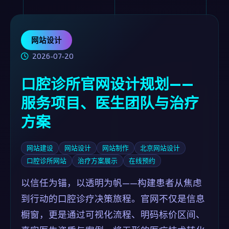
网站设计
2026-07-20
口腔诊所官网设计规划——
服务项目、医生团队与治疗
方案
网站建设
网站设计
网站制作
北京网站设计
口腔诊所网站
治疗方案展示
在线预约
以信任为锚，以透明为帆——构建患者从焦虑
到行动的口腔诊疗决策旅程。官网不仅是信息
橱窗，更是通过可视化流程、明码标价区间、