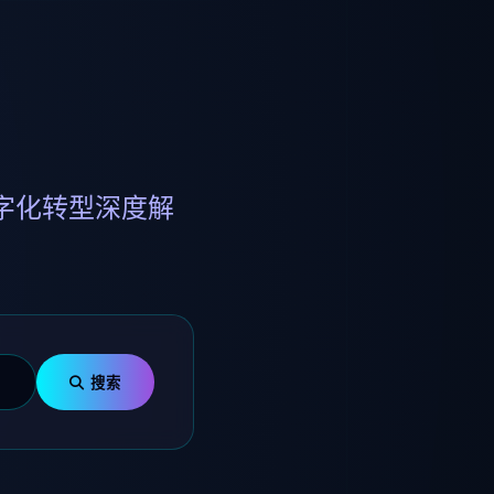
字化转型深度解
搜索