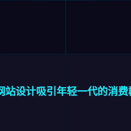
网站设计吸引年轻一代的消费