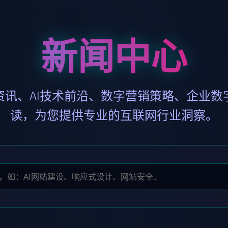
新闻中心
资讯、AI技术前沿、数字营销策略、企业数
读，为您提供专业的互联网行业洞察。