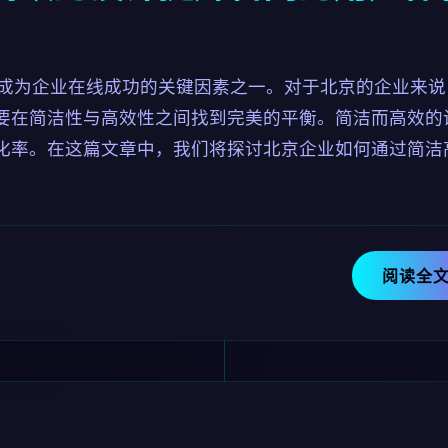
经成为企业在线成功的关键因素之一。对于北京的企业来说
要在简洁性与高效性之间找到完美的平衡。简洁而高效的
化率。在这篇文章中，我们将探讨北京企业如何通过简洁
阅读全