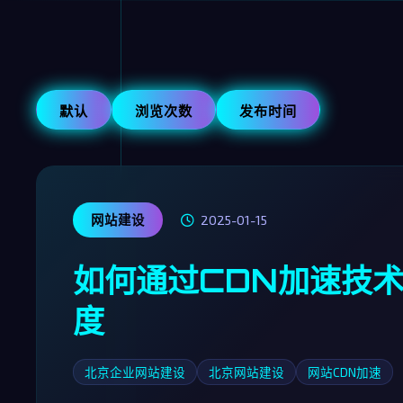
默认
浏览次数
发布时间
网站建设
2025-01-15
如何通过CDN加速技
度
北京企业网站建设
北京网站建设
网站CDN加速