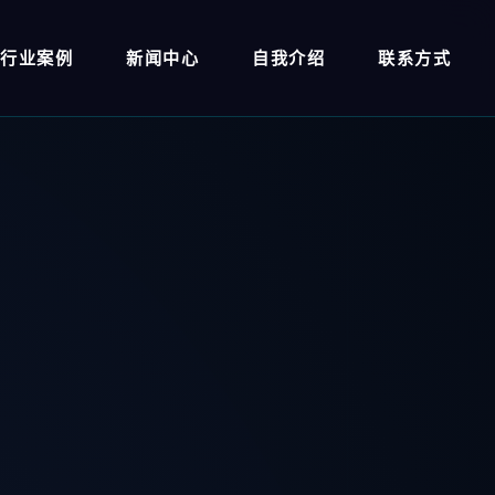
行业案例
新闻中心
自我介绍
联系方式