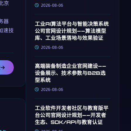
北京
2026-08-06
务器
工业AI算法平台与智能决策系统
加速技
公司官网设计规划——算法模型
库、工业场景落地与效果验证
2026-08-06
高端装备制造企业官网建设——
文
设备展示、技术参数与B2B选
型系统
2026-08-06
工业软件开发者社区与教育版平
台公司官网设计规划——开发者
生态、SDK/API与教育认证