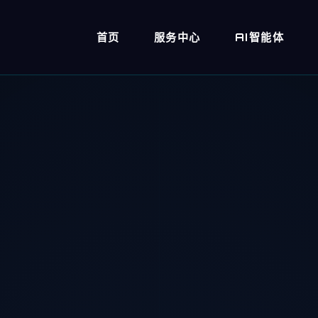
首页
服务中心
AI智能体