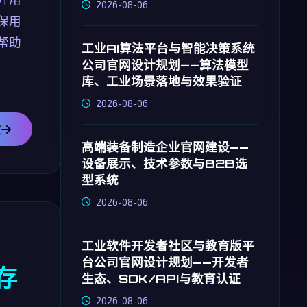
2026-08-06
保用
帮助
工业AI算法平台与智能决策系统
公司官网设计规划——算法模型
库、工业场景落地与效果验证
2026-08-06
文
高端装备制造企业官网建设——
设备展示、技术参数与B2B选
型系统
2026-08-06
工业软件开发者社区与教育版平
台公司官网设计规划——开发者
存
生态、SDK/API与教育认证
2026-08-06