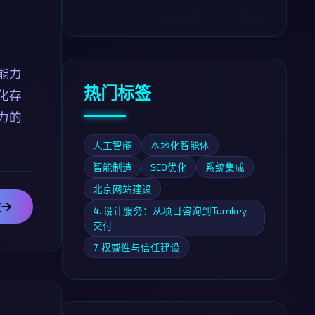
能力
热门标签
化存
力的
人工智能
本地化智能体
智能制造
SEO优化
系统集成
北京网站建设
文
4. 设计服务：从项目咨询到Turnkey
交付
7. 权威性与信任建设