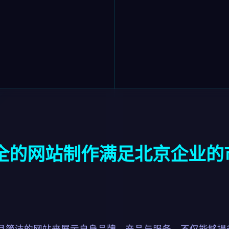
全的网站制作满足北京企业的
且简洁的网站来展示自身品牌、产品与服务，不仅能够提