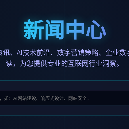
新闻中心
资讯、AI技术前沿、数字营销策略、企业数
读，为您提供专业的互联网行业洞察。