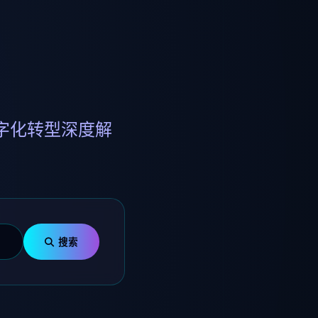
字化转型深度解
搜索