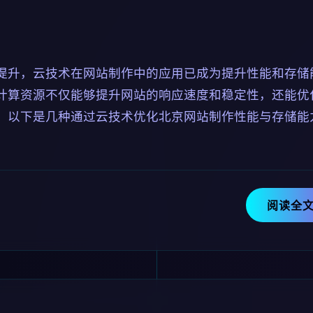
提升，云技术在网站制作中的应用已成为提升性能和存储
计算资源不仅能够提升网站的响应速度和稳定性，还能优
。以下是几种通过云技术优化北京网站制作性能与存储能
阅读全