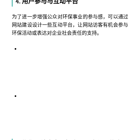
4.
用户参与与互动平台
为了进一步增强公众对环保事业的参与感，可以通过
网站建设设计一些互动平台，让网站访客有机会参与
环保活动或表达对企业社会责任的支持。
线上环保活动
：设计网站的互动模块，例如线上
环保倡议、活动报名或环保知识竞赛等，让用户
能够直接参与到企业的环保活动中。通过线上互
动，可以增强用户对企业的参与感，同时提升企
业的社会责任感。
绿色建议征集
：设置绿色环保建议征集平台，鼓
励网站访问者提供环保相关的建议和创意，或者
参与环保行动的讨论。通过这种方式，企业不仅
能够获得更多的环保创意，还能在公众中树立开
放、透明的形象。