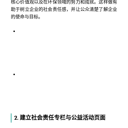
核心价值观以及在环保领域的努力和成就。这样做有
助于树立企业的社会责任感，并让公众清楚了解企业
的使命与目标。
环保理念阐述
：在首页或“关于我们”页面上，明
确阐述企业的环保理念和宗旨，向访问者传达企
业在绿色环保方面的长期承诺。这不仅能增强企
业的社会责任感，还能在潜在客户和合作伙伴中
树立积极的品牌形象。
可持续发展报告
：定期发布公司的
可持续发展报
告
或环境影响评估，展示企业在减少碳排放、节
能减排、环保项目等方面的具体成就。这种透明
化的做法能够增加客户和合作方对公司环保承诺
的信任。
2.
建立社会责任专栏与公益活动页面