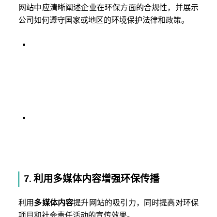
网站中应清晰阐述企业在环保方面的合规性，并展示
公司如何遵守国家或地区的环境保护法律和政策。
环保政策与合规声明
：在网站中展示公司遵循的
环保政策，以及其如何符合环境保护的法律法
规。这种合规性不仅能提高公众对企业的信任
度，还能减少消费者对环保企业“空口承诺”的怀
疑。
透明的运营流程
：展示企业在日常运营中如何践
行环保合规措施，包括生产流程中的环保控制、
废弃物的处理方法等，让公众了解公司在每个环
节中都在为环保努力。
7.
利用多媒体内容增强环保传播
利用
多媒体内容
提升网站的吸引力，同时提高对环保
项目和社会责任活动的宣传效果。