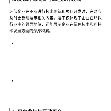
环保企业在不断进行技术创新和项目开发时，官网应
及时更新与展示相关内容。这不仅体现了企业在环保
行业中的领导地位，还能展示企业在绿色技术和可持
续发展方面的深厚积累。
绿色技术展示
：在网站中开设专门的页面展示公
司在环保领域所采用的创新技术，如绿色建筑材
料、废水处理技术、废气治理等。通过案例展
示、技术细节和实际应用，让客户和公众了解公
司在技术创新方面的优势。
项目成就分享
：展示环保项目的实际成效，提供
项目的背景、实施过程、实际成果以及客户反
馈。通过这些展示，提升企业的公信力，证明企
业在环保方面所做的贡献是切实有效的。