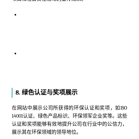
视频和图文展示
：通过
视频短片
、
图文并茂
的方
式向访客展示企业的环保行动，例如企业如何参
与环保项目、实际成果展示等。视频内容直观且
有冲击力，能够增强企业环保形象的传播效果。
案例研究和客户见证
：展示环保项目的案例研
究，并附上客户的见证和反馈，强调企业在环保
领域的实际影响力和成果。通过案例来展示企业
的实际能力，能够增强公众的信任感。
8.
绿色认证与奖项展示
在网站中展示公司所获得的环保认证和奖项，如ISO
14001认证、绿色产品标识、环保领军企业奖等。这些
认证和奖项能够有效地提升公司在行业中的公信力，
展示其在环保领域的领导地位。