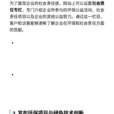
为了展现企业的社会责任感，网站上可以设置
社会责
任专栏
，专门介绍企业所参与的环保公益活动、社会
责任项目以及企业的其他公益努力。通过这一栏目，
客户和访客能够清晰了解企业在环保和社会责任方面
的贡献。
公益活动展示
：在网站中突出展示企业参与或主
办的环保公益活动，如植树造林、环保宣传活
动、社区清洁等，展示企业在环保事业上的实际
行动。
合作伙伴与认证
：展示企业与环保组织、政府部
门、行业协会等的合作情况，体现企业在环保领
域的影响力和公信力。此外，展示与环保相关的
认证和奖项，如ISO环保认证等，能够增加客户对
企业的信任感。
3.
发布环保项目与绿色技术创新