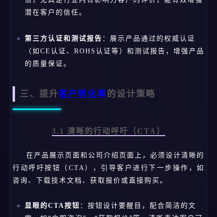
潜在客户的信任。
第三方认证和测试报告
：展示产品通过的权威认证
（如CE认证、ROHS认证等）和测试报告，增强产品
的质量保证。
三、提升
客户转化率
的设计策略
3.1 清晰的行动呼吁（CTA）
在产品展示页面和公司介绍页面上，必须设计清晰的
行动呼吁按钮（CTA），引导客户进行下一步操作，如
咨询、下载技术文档、获取报价或直接购买。
显眼的CTA按钮
：按钮设计要醒目，配合简洁的文