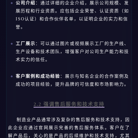
公司介绍
：通过详细的企业介绍，展示公司规模、发
展历程和行业资质。应包括企业荣誉、认证资质（如
ISO认证）和合作伙伴名单，以证明企业的实力和信
誉。
工厂展示
：可以通过图片或视频展示工厂的生产线、
生产设备和技术团队，增强客户对公司生产能力和技
术实力的信任。
客户案例和成功经验
：展示与知名企业的合作案例及
成功的项目经验，提升品牌的可信度和市场影响力。
2.2 强调售后服务和技术支持
制造业产品通常涉及复杂的售后服务和技术支持，因
此企业应通过官网展示完善的售后服务体系。客户在了
解产品后，关心的是产品的后续维护和技术支持，尤其