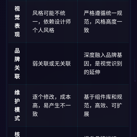
视
风格可能不统
严格遵循统一规
觉
一，依赖设计师
范，风格高度一
表
个人风格
致
现
品
深度融入品牌基
牌
弱关联或无关联
因，是视觉识别
关
的延伸
联
维
逐个修改，成本
基于组件库和规
护
高，易产生不一
范，高效、可扩
模
致
展
式
核