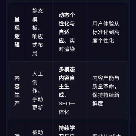
静态
动态个
呈
模
性化与
用户体验从
现
板、
自适
标准化到高
逻
响应
应
、实
度个性化
辑
式布
时渲染
局
多模态
人工
内
内容自
内容产能与
创
容
主生
质量革命，
作、
生
成
、
保持持续新
手动
产
SEO一
鲜度
更新
体化
持续学
被动