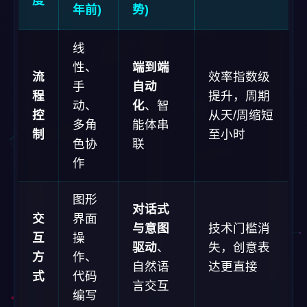
年前)
势)
线
性、
端到端
流
效率指数级
手
自动
程
提升，周期
动、
化
、智
控
从天/周缩短
多角
能体串
制
至小时
色协
联
作
图形
对话式
交
界面
与意图
技术门槛消
互
操
驱动
、
失，创意表
方
作、
自然语
达更直接
式
代码
言交互
编写