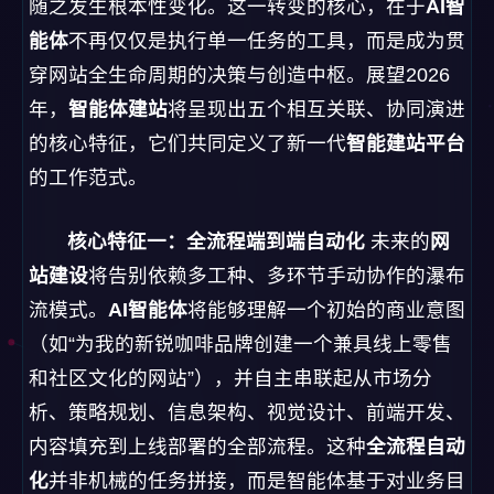
随之发生根本性变化。这一转变的核心，在于
AI智
能体
不再仅仅是执行单一任务的工具，而是成为贯
穿网站全生命周期的决策与创造中枢。展望2026
年，
智能体建站
将呈现出五个相互关联、协同演进
的核心特征，它们共同定义了新一代
智能建站平台
的工作范式。
核心特征一：全流程端到端自动化
未来的
网
站建设
将告别依赖多工种、多环节手动协作的瀑布
流模式。
AI智能体
将能够理解一个初始的商业意图
（如“为我的新锐咖啡品牌创建一个兼具线上零售
和社区文化的网站”），并自主串联起从市场分
析、策略规划、信息架构、视觉设计、前端开发、
内容填充到上线部署的全部流程。这种
全流程自动
化
并非机械的任务拼接，而是智能体基于对业务目