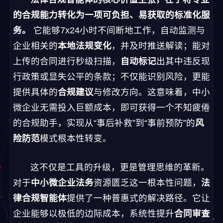
的合规能力转化为一项可负担、易获取的标准化服
务。
它能够7x24小时不间断地工作，自动监测与
企业相关的
本地法规变化
，并及时推送解读；能对
上传的合同进行秒级扫描，
自动标记
出其中违反现
行政策或显失公平的条款；不仅能识别风险，更能
提供具体的
合规建议
与修改方向。这意味着，中小
微企业无需投入巨额成本，即可获得一个不知疲倦
的合规助手，实现从“事后补救”到“事前预防”的
风
险防范
模式根本性转变。
这不仅是工具的升级，更是管理思维的革新。
对于
中小微企业法务
资源匮乏这一根本性问题，
法
律合规智能体
提供了一种普惠式的解决路径。它让
企业能够以极低的边际成本，系统性提升
合同审查