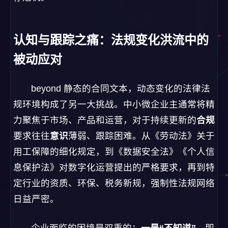
beyond 静态的合同文本，动态变化的法律法
规环境构成了另一大挑战。中小微企业主通常将精
力聚焦于市场、产品和运营，对于持续更新的
合规
要求往往
意识
薄弱、跟踪困难。从《劳动法》关于
用工保障的细化规定，到《数据安全法》《个人信
息保护法》对数字化运营提出的严格要求，再到特
定行业的资质、环保、税务新规，强制性法规网络
日益严密。
企业面临的困境是双重的：
一是“不知道”
，即
对哪些法规与自身业务相关缺乏基本认知；
二是
“跟不上”
，即缺乏有效渠道和精力去持续监测相关
法规政策的更新与解读[2]。这种“认知与跟踪之痛”
使得企业常常处于被动违规的风险之中。例如，未
能及时按照新的劳动法规调整劳动合同模板，可能