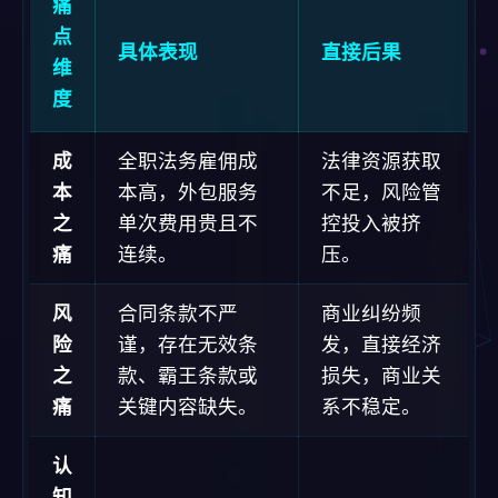
本
本高，外包服务
不足，风险管
之
单次费用贵且不
控投入被挤
痛
连续。
压。
风
合同条款不严
商业纠纷频
险
谨，存在无效条
发，直接经济
之
款、霸王条款或
损失，商业关
痛
关键内容缺失。
系不稳定。
认
知
对强制性法规变
被动违规风险
与
化不敏感，缺乏
高，面临行政
跟
系统性的监测与
处罚与声誉损
踪
解读能力。
失。
之
痛