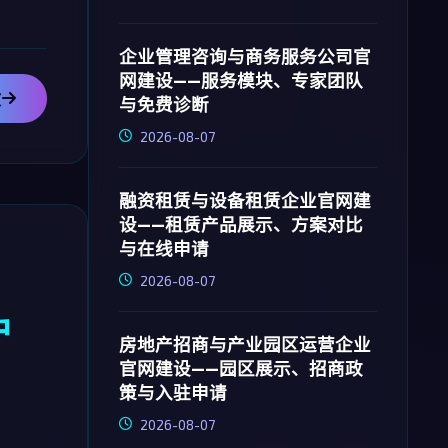
企业管理咨询与商务服务公司官
网建设——服务模块、专家团队
文
与免费诊断
2026-08-07
融资租赁与设备租赁企业官网建
设——租赁产品展示、方案对比
与在线申请
2026-08-07
户
房地产招商与产业园区运营企业
官网建设——园区展示、招商政
策与入驻申请
2026-08-07