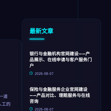
最新文章
银行与金融机构官网建设——产
品展示、在线申请与客户服务门
户
2026-08-07
保险与金融服务企业官网建设
——产品对比、理赔服务与在线
一道
咨询
人工的
2026-08-07