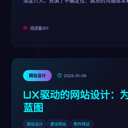
深度介入，充满了不确定性、高昂的沟通成本
阅读量:811
网站设计
2026-01-06
UX驱动的网站设计：
蓝图
网站设计
建设网站
制作网站