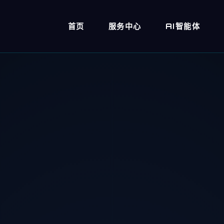
首页
服务中心
AI智能体