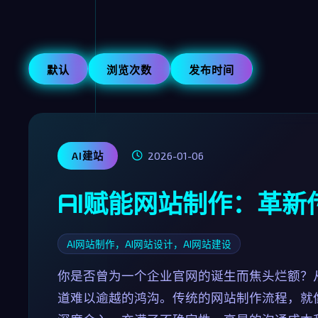
默认
浏览次数
发布时间
AI建站
2026-01-06
AI赋能网站制作：革
AI网站制作，AI网站设计，AI网站建设
你是否曾为一个企业官网的诞生而焦头烂额？
道难以逾越的鸿沟。传统的网站制作流程，就