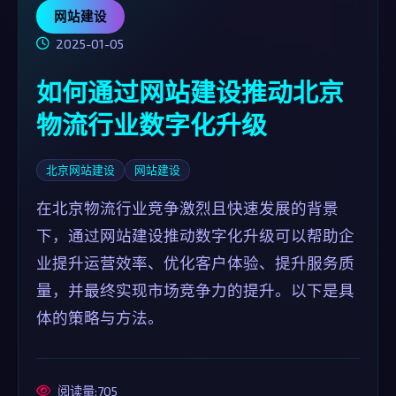
网站建设
2025-01-05
如何通过网站建设推动北京
物流行业数字化升级
北京网站建设
网站建设
在北京物流行业竞争激烈且快速发展的背景
下，通过网站建设推动数字化升级可以帮助企
业提升运营效率、优化客户体验、提升服务质
量，并最终实现市场竞争力的提升。以下是具
体的策略与方法。
阅读量:705