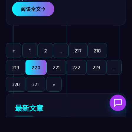
阅读全文
«
1
2
...
217
218
219
220
221
222
223
...
320
321
»
最新文章