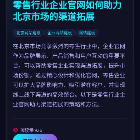
零售行业企业官网如何助力
北京市场的渠道拓展
北京网站建设
企业网站建设
网站建设
在北京市场竞争激烈的零售行业中，企业官网
作为品牌展示、产品销售和用户互动的重要平
台，可以帮助零售企业实现渠道拓展，提升市
场份额。通过精心设计和优化官网，零售企业
可以扩大品牌影响力、吸引潜在客户，并实现
线上线下渠道的高效整合。以下是零售行业企
业官网助力渠道拓展的策略和方法。
阅读量:926