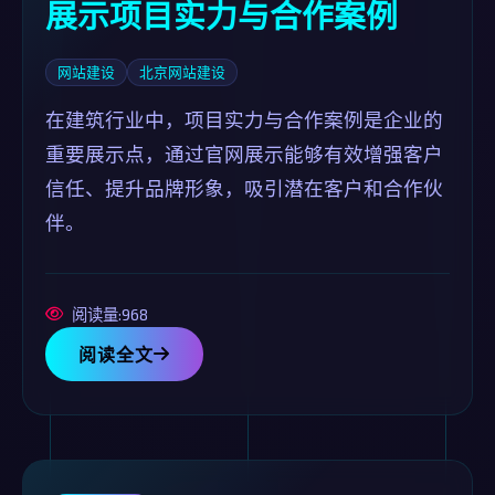
展示项目实力与合作案例
网站建设
北京网站建设
在建筑行业中，项目实力与合作案例是企业的
重要展示点，通过官网展示能够有效增强客户
信任、提升品牌形象，吸引潜在客户和合作伙
伴。
阅读量:968
阅读全文