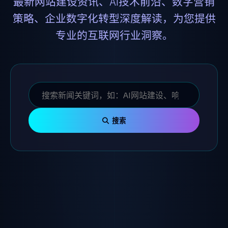
最新网站建设资讯、AI技术前沿、数字营销
策略、企业数字化转型深度解读，为您提供
专业的互联网行业洞察。
搜索