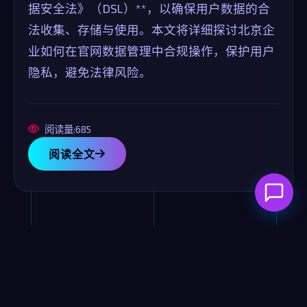
据安全法》（DSL）**，以确保用户数据的合
法收集、存储与使用。本文将详细探讨北京企
业如何在官网数据管理中合规操作，保护用户
隐私，避免法律风险。
阅读量:685
阅读全文
«
1
2
...
202
203
204
205
206
207
208
...