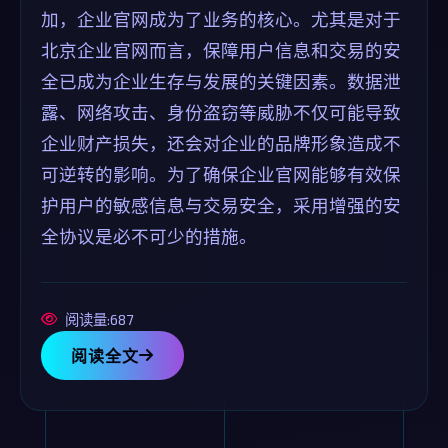
加，企业官网成为了业务的核心。尤其是对于
北京企业官网而言，保障用户信息和交易的安
全已成为企业生存与发展的关键因素。数据泄
露、网络攻击、身份盗窃等威胁不仅可能导致
企业财产损失，还会对企业的品牌形象造成不
可逆转的影响。为了确保企业官网能够有效保
护用户的敏感信息与交易安全，采用增强的安
全协议是必不可少的措施。
阅读量:687
阅读全文