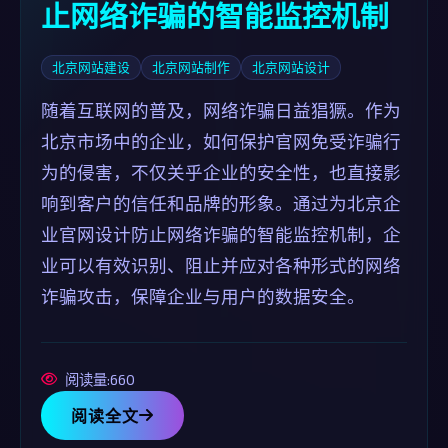
止网络诈骗的智能监控机制
北京网站建设
北京网站制作
北京网站设计
随着互联网的普及，网络诈骗日益猖獗。作为
北京市场中的企业，如何保护官网免受诈骗行
为的侵害，不仅关乎企业的安全性，也直接影
响到客户的信任和品牌的形象。通过为北京企
业官网设计防止网络诈骗的智能监控机制，企
业可以有效识别、阻止并应对各种形式的网络
诈骗攻击，保障企业与用户的数据安全。
阅读量:660
阅读全文