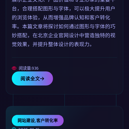
台，合理搭配图形与字体，可以极大提升用户
的浏览体验，从而增强品牌认知和客户转化
率。本篇文章将探讨如何通过图形与字体的巧
妙搭配，在北京企业官网设计中营造独特的视
觉效果，并提升整体设计的表现力。
阅读量:936
阅读全文
网站建设,客户转化率