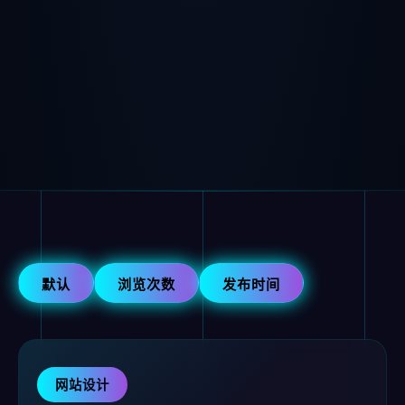
默认
浏览次数
发布时间
网站设计