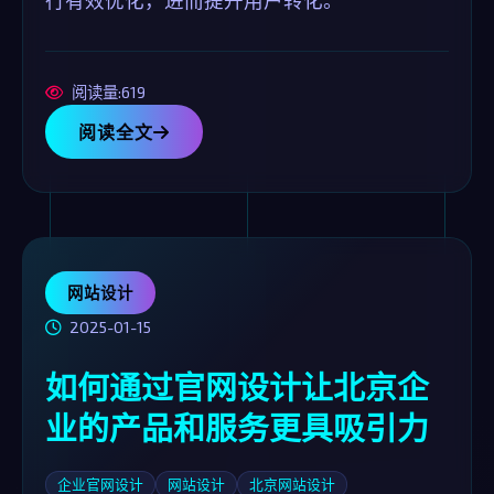
行有效优化，进而提升用户转化。
阅读量:619
阅读全文
网站设计
2025-01-15
如何通过官网设计让北京企
业的产品和服务更具吸引力
企业官网设计
网站设计
北京网站设计