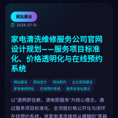
网站建设
2026-07-15
家电清洗维修服务公司官网
设计规划——服务项目标准
化、价格透明化与在线预约
系统
网站建设
网站设计
网站制作
企业官网建设
家电维修网站
在线预约系统
服务标准化展示
以“透明即信赖，清晰即服务”为核心理念，通
过服务项目标准化、全流程价格公开化与闭环
在线预约系统，将家电清洗维修从模糊的“黑箱